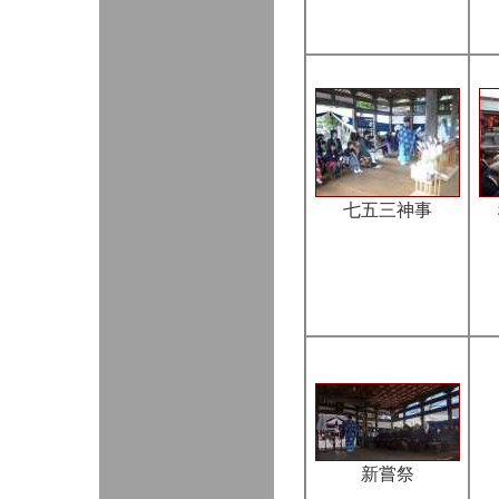
七五三神事
新嘗祭