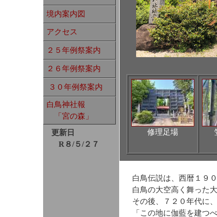
境内案内図
アクセス
２５年例祭案内
２６年例祭案内
３０年例祭案内
白鳥神社報
「宮の森」
修理足場
更新日
R８/５/２７
白鳥伝説は、西暦１９
白鳥の大空高く舞った
その後、７２０年代に
「この地に伽藍を建つ