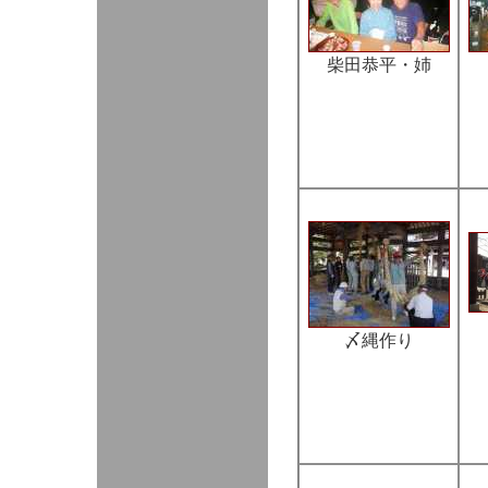
柴田恭平・姉
〆縄作り