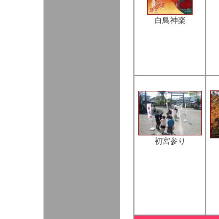
白鳥神楽
初宮参り