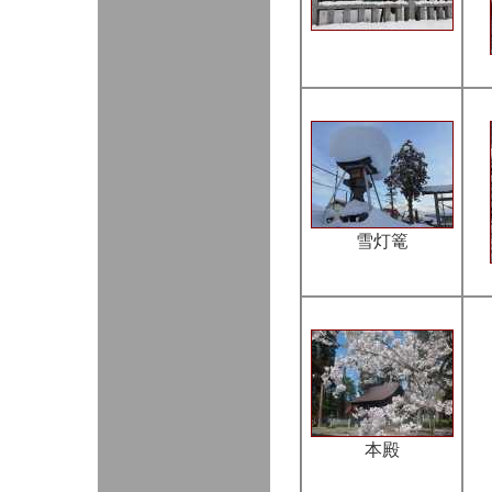
雪灯篭
本殿