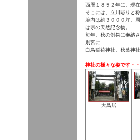
西暦１８５２年に、現
そこには、立川彫りと
境内は約３０００坪、
は県の天然記念物。
毎年、秋の例祭に奉納
別宮に
白鳥稲荷神社、秋葉神
神社の様々な姿です・
大鳥居