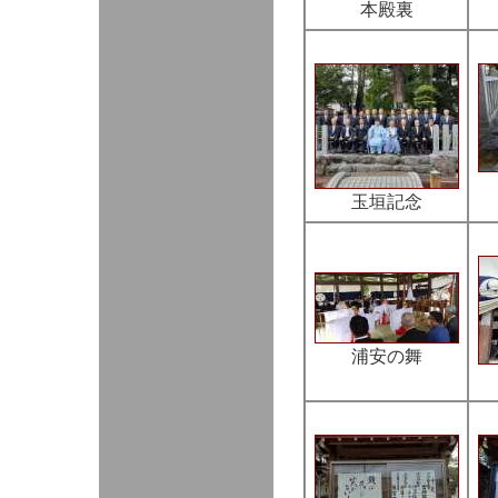
本殿裏
玉垣記念
浦安の舞