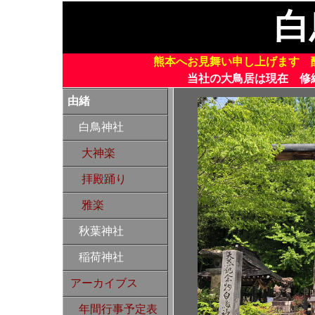
白
熊本へお見舞い申し上げます 
当社の大鳥居は現在 修
由緒
白鳥神社
大神楽
拝殿踊り
雅楽
秋葉神社
稲荷神社
アーカイブス
年間行事予定表