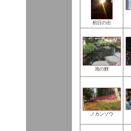
初日の出
池の鯉
ノカンゾウ